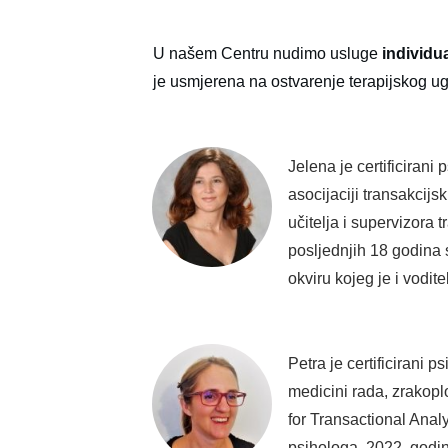
U našem Centru nudimo usluge
individu
je usmjerena na ostvarenje terapijskog ug
Jelena je certificirani
asocijaciji transakcijs
učitelja i supervizora 
posljednjih 18 godina s
okviru kojeg je i vodi
Petra je certificirani 
medicini rada, zrakopl
for Transactional Anal
psihologa. 2022. godin