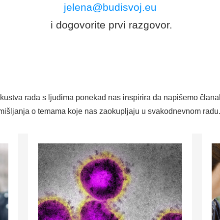
jelena@budisvoj.eu
i dogovorite prvi razgovor.
skustva rada s ljudima ponekad nas inspirira da napišemo član
razmišljanja o temama koje nas zaokupljaju u svakodnevnom radu