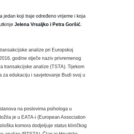
a jedan koji traje određeno vrijeme i koja
utkinje
Jelena Vrsaljko i
Petra Goršić
.
 transakcijske analize pri Europskoj
). 2016. godine stječe naziv privremenog
ora transakcijske analize (TSTA). Tijekom
ra za edukaciju i savjetovanje Budi svoj u
h ustanova na poslovima psihologa u
ložila je u EATA-i (European Association
hološka komora dodjeljuje status kliničkog
ske analize (PTSTA). Član je Hrvatske