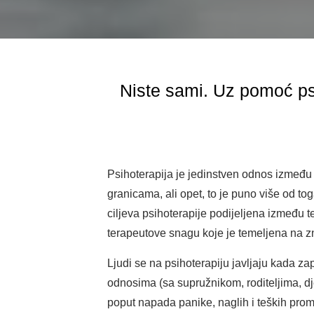
Niste sami. Uz pomoć psi
Psihoterapija je jedinstven odnos između 
granicama, ali opet, to je puno više od to
ciljeva psihoterapije podijeljena između t
terapeutove snagu koje je temeljena na zn
Ljudi se na psihoterapiju javljaju kada z
odnosima (sa supružnikom, roditeljima, djec
poput napada panike, naglih i teških pro