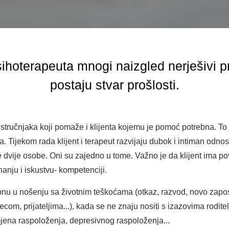
hoterapeuta mnogi naizgled nerješivi pr
postaju stvar prošlosti.
stručnjaka koji pomaže i klijenta kojemu je pomoć potrebna. To 
ga. Tijekom rada klijent i terapeut razvijaju dubok i intiman odn
e dvije osobe. Oni su zajedno u tome. Važno je da klijent ima pov
anju i iskustvu- kompetenciji.
apnu u nošenju sa životnim teškoćama (otkaz, razvod, novo zapos
om, prijateljima...), kada se ne znaju nositi s izazovima roditel
mjena raspoloženja, depresivnog raspoloženja...