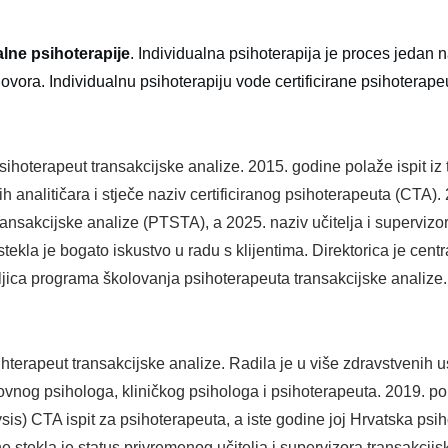
alne psihoterapije
. Individualna psihoterapija je proces jedan n
ovora. Individualnu psihoterapiju vode certificirane psihoterape
 psihoterapeut transakcijske analize. 2015. godine polaže ispit iz
kih analitičara i stječe naziv certificiranog psihoterapeuta (CTA
transakcijske analize (PTSTA), a 2025. naziv učitelja i superviz
tekla je bogato iskustvo u radu s klijentima. Direktorica je cent
teljica programa školovanja psihoterapeuta transakcijske analize.
psihterapeut transakcijske analize. Radila je u više zdravstveni
ovnog psihologa, kliničkog psihologa i psihoterapeuta. 2019. po
ysis) CTA ispit za psihoterapeuta, a iste godine joj Hrvatska psi
e stekla je status privremenog učitelja i supervizora transakcij