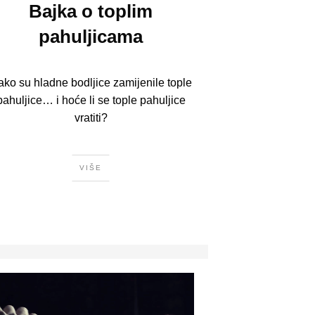
Bajka o toplim
pahuljicama
ako su hladne bodljice zamijenile tople
pahuljice… i hoće li se tople pahuljice
vratiti?
VIŠE