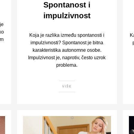
Spontanost i
impulzivnost
je
ko
Koja je razlika između spontanosti i
K
im
impulzivnosti? Spontanost je bitna
karakteristika autonomne osobe.
Impulzivnost je, naprotiv, često uzrok
problema.
VIŠE