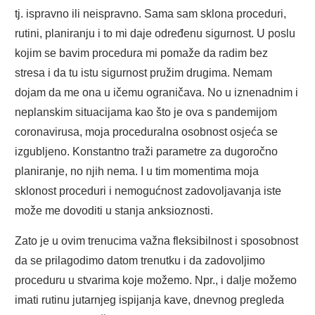
tj. ispravno ili neispravno. Sama sam sklona proceduri,
rutini, planiranju i to mi daje određenu sigurnost. U poslu
kojim se bavim procedura mi pomaže da radim bez
stresa i da tu istu sigurnost pružim drugima. Nemam
dojam da me ona u ičemu ograničava. No u iznenadnim i
neplanskim situacijama kao što je ova s pandemijom
coronavirusa, moja proceduralna osobnost osjeća se
izgubljeno. Konstantno traži parametre za dugoročno
planiranje, no njih nema. I u tim momentima moja
sklonost proceduri i nemogućnost zadovoljavanja iste
može me dovoditi u stanja anksioznosti.
Zato je u ovim trenucima važna fleksibilnost i sposobnost
da se prilagodimo datom trenutku i da zadovoljimo
proceduru u stvarima koje možemo. Npr., i dalje možemo
imati rutinu jutarnjeg ispijanja kave, dnevnog pregleda