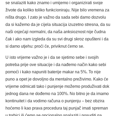
se snalaziti kako znamo i umijemo i organizirati svoje
živote da koliko toliko funkcioniraju. Nije bilo vremena za
ništa drugo. I zato je važno da sada sebi damo dozvolu
da si kažemo da je cijela situacija izuzetno stresna, da su
naši osjećaji normalni, da naša anksioznost nije čudna
čak i ako nam izgleda da su svi drugi skroz opušteni i da
si damo utjehu: proći će, priviknut ćemo se.
U isto vrijeme važno je i da se sjetimo sebe i svojih
potreba prije ove situacije i da nađemo način kako sebi
pomoći i kako napuniti baterije makar na 5%. To nije
puno a opet je dovoljno da mentalno preživimo. Kako će
vrijeme odmicati tako i punjenje možemo produživati dok
jednog dana ne dođemo na 100%. No bitno je da imamo
kontinuitet i da vodimo računa o punjenju – bez obzira
hoćemo li kao prava procedura taj punjač imati spreman
u torbici ili ćemo se opcionalno snalaziti i posuditi ga