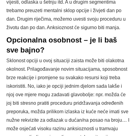
vijesti, odlaska u šetnju itd. A u drugim segmentima
trebamo preuzeti mentalni sklop opcije i živjeti dan po
dan. Drugim riječima, možemo uvesti svoju proceduru u
životu dan po dan. Anksioznost će sigurno biti manja.
Opcionalna osobnost – je li baš
sve bajno?
Sklonost opciji u ovoj situaciji zaista može biti olakotna
okolnost. Prilagođavanje novim situacijama, sposobnost
brze reakcije i promjene su svakako resursi koji treba
iskoristiti. No, iako je opciji jednim djelom sada lakše i
njoj ove mjere mogu zadavati glavobolje: npr. možda će
joj biti stresno pratiti proceduru pridržavanja određenih
preporuka, možda prilikom izlaska iz kuće neće imati sve
nužne rekvizite za odlazak u dućan/na posao na broju… I
može osjećati visoku razinu anksioznosti u tramvaju