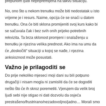
prepunom ljudi nepripremljena na takvu situaciju.
No, ono što u nekom trenutku može biti nedostatak u isto
vrijeme je i resurs. Naime, opcija će se snaći u datom
trenutku. Ona će biti sklona promijeniti svoj kurs kako bi
se sačuvala čak i bez svih onih prijeko potrebnih
rekvizita. Ta brza sklonost promjeni i snalaženju u
trenutku je njezina velika prednost. Ako ima na umu da
će „doskočiti“ situaciji u kojoj se nađe, i njezina
anksioznost može posustati.
Važno je prilagoditi se
Do prije nekoliko mjeseci moji dani su bili potpuno
drugačiji i nisam mogla ni zamisliti da će se dogoditi
nešto što će ih skroz poremetiti. Vjerujem da velik broj
ljudi sebi nije stigao ni dati dozvolu da osjeća
prestrašeno/frustrirano/nezadovoljno/jadno… Morali smo