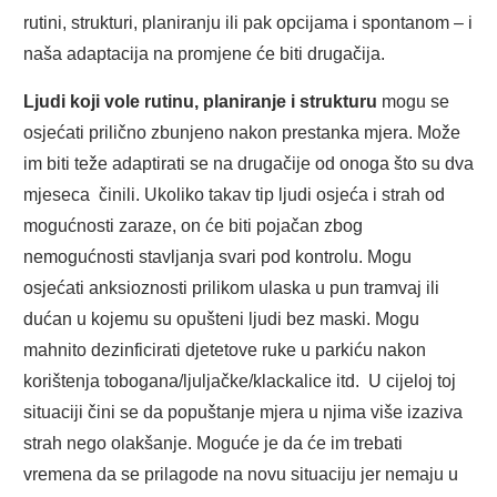
rutini, strukturi, planiranju ili pak opcijama i spontanom – i
naša adaptacija na promjene će biti drugačija.
Ljudi koji vole rutinu, planiranje i strukturu
mogu se
osjećati prilično zbunjeno nakon prestanka mjera. Može
im biti teže adaptirati se na drugačije od onoga što su dva
mjeseca činili. Ukoliko takav tip ljudi osjeća i strah od
mogućnosti zaraze, on će biti pojačan zbog
nemogućnosti stavljanja svari pod kontrolu. Mogu
osjećati anksioznosti prilikom ulaska u pun tramvaj ili
dućan u kojemu su opušteni ljudi bez maski. Mogu
mahnito dezinficirati djetetove ruke u parkiću nakon
korištenja tobogana/ljuljačke/klackalice itd. U cijeloj toj
situaciji čini se da popuštanje mjera u njima više izaziva
strah nego olakšanje. Moguće je da će im trebati
vremena da se prilagode na novu situaciju jer nemaju u