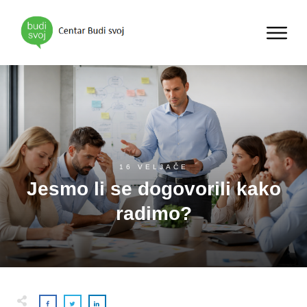
16 VELJAČE
Jesmo li se dogovorili kako
radimo?