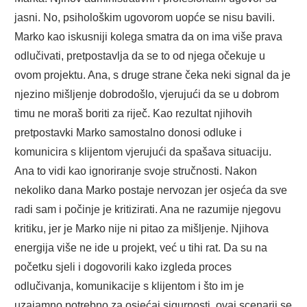
jasni. No, psihološkim ugovorom uopće se nisu bavili.
Marko kao iskusniji kolega smatra da on ima više prava
odlučivati, pretpostavlja da se to od njega očekuje u
ovom projektu. Ana, s druge strane čeka neki signal da je
njezino mišljenje dobrodošlo, vjerujući da se u dobrom
timu ne moraš boriti za riječ. Kao rezultat njihovih
pretpostavki Marko samostalno donosi odluke i
komunicira s klijentom vjerujući da spašava situaciju.
Ana to vidi kao ignoriranje svoje stručnosti. Nakon
nekoliko dana Marko postaje nervozan jer osjeća da sve
radi sam i počinje je kritizirati. Ana ne razumije njegovu
kritiku, jer je Marko nije ni pitao za mišljenje. Njihova
energija više ne ide u projekt, već u tihi rat. Da su na
početku sjeli i dogovorili kako izgleda proces
odlučivanja, komunikacije s klijentom i što im je
uzajamno potrebno za osjećaj sigurnosti, ovaj scenarij se