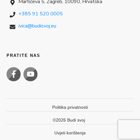
Martićeva 5, Zagreb, 10090, Hrvatska
+385 91 520 0005
ivica@budisvoj.eu
PRATITE NAS
Politika privatnosti
©
2026
Budi svoj
Uvjeti korištenja