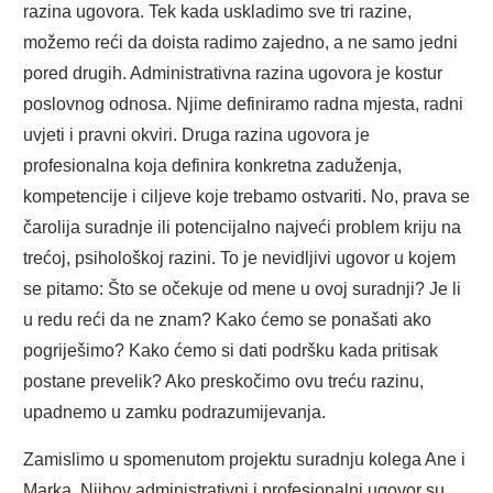
razina ugovora. Tek kada uskladimo sve tri razine,
možemo reći da doista radimo zajedno, a ne samo jedni
pored drugih. Administrativna razina ugovora je kostur
poslovnog odnosa. Njime definiramo radna mjesta, radni
uvjeti i pravni okviri. Druga razina ugovora je
profesionalna koja definira konkretna zaduženja,
kompetencije i ciljeve koje trebamo ostvariti. No, prava se
čarolija suradnje ili potencijalno najveći problem kriju na
trećoj, psihološkoj razini. To je nevidljivi ugovor u kojem
se pitamo: Što se očekuje od mene u ovoj suradnji? Je li
u redu reći da ne znam? Kako ćemo se ponašati ako
pogriješimo? Kako ćemo si dati podršku kada pritisak
postane prevelik? Ako preskočimo ovu treću razinu,
upadnemo u zamku podrazumijevanja.
Zamislimo u spomenutom projektu suradnju kolega Ane i
Marka. Njihov administrativni i profesionalni ugovor su