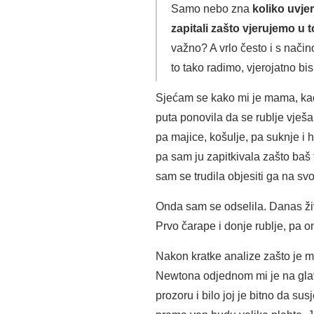
Samo nebo zna
koliko uvje
zapitali zašto vjerujemo u t
važno? A vrlo često i s nači
to tako radimo, vjerojatno bis
Sjećam se kako mi je mama, kada
puta ponovila da se rublje vješa
pa majice, košulje, pa suknje i h
pa sam ju zapitkivala zašto baš t
sam se trudila objesiti ga na svo
Onda sam se odselila. Danas živ
Prvo čarape i donje rublje, pa o
Nakon kratke analize zašto je m
Newtona odjednom mi je na glavu
prozoru i bilo joj je bitno da su