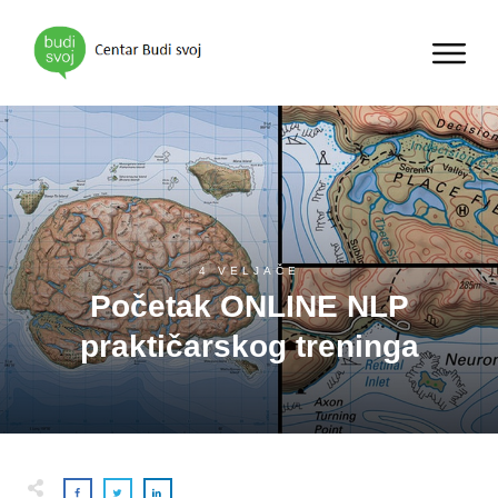
4 VELJAČE
Početak ONLINE NLP
praktičarskog treninga