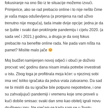
fokusiranje na ono što iz te situacije možemo izvući.
Primjerice, ako se rad prebacio online i to nije nešto čime
je vaša mapa oduševljena (a promjena na rad uživo
trenutno nije moguća), tada imate dvije opcije: jedna je da
se ljutite i svaki dan proklinjete pandemiju i cijelu 2020. (a
sada već i 2021.) godinu, a druga je da svoj fokus
prebacite na benefite online rada. Ne pada vam ništa na
pamet? Mislite malo jače
Moj budžet namijenjen novoj odjeći i obući je doživio
procvat: već godinu dana nisam imala potrebe investirati
u istu. Zbog toga je profitirala moja kćer: u njezinoj sobi
ima već toliko igračaka da jedva vrata zatvaramo. Da sad
ne bi mislili da su igračke bile potpuno nepotrebne, i one
su zahvaljujući pandemiji i vremenu koje smo proveli u
kući dobile smisao: svaki dan smo kao obitelj igrali novu
društvenu igru. Ne sjećam se kada sam se u životu