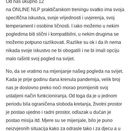
Od nas ukupno 12
na ONLINE NLP praktičarskom treningu svatko ima svoja
specifična iskustva, svoje vrijednosti i uvjerenja, svoj
temperament i osobine ličnosti. I iako možemo u nekim
pogledima biti slični i kompatibilni, u nekim drugima se
možemo potpuno razlikovati. Razlike su ok i da ih nema
nikada svoje iskustvo ne bi obogatili i ne bi imali opciju
malo raširiti svoj pogled na svijet.
No, da se vratimo na mijenjanje našeg pogleda na svijet.
Kada je prije godinu dana krenula pandemija, velik broj
nas je doslovno preko noći morao promijeniti svoj
ustaljeni način funkcioniranja. Od toga da je u jednom
periodu bila ograničena sloboda kretanja, životni prostor
je postao ujedno i radni prostor, odlazak u dućan je
postao misija itd. Mjere su se mijenjale, bilo je puno
neizvjesnih situacija kako za odrasle tako i za djecu a u