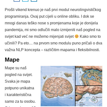
Prošli vikend krenuo je naš prvi modul neurolingvističkog
programiranja. Ovaj put cijeli u online obliku. I dok se
mnogi danas teško nose s promjenama koje je donijela
pandemija, mi smo odlučili malo izmijeniti naš pogled na
svijet kad već ne možemo mijenjati svijet
Kako smo to
učinili? Pa eto… na prvom smo modulu puno pričali o dva
važna NLP koncepta – različitim mapama i fleksibilnosti.
Mape
Mape su naš
pogled na svijet.
Svaka je mapa
potpuno unikatna
i karakteristična
samo za tu osobu.