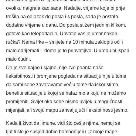
ovoliku naigrala kao sada. Nadalje, vrijeme koje bi prije
trošila na odlazak do posla i s posla, sada je postalo
dodatno vrijeme u danu. Do posla stižem jednim klikom,
gotovo kao teleportacija. Uhvatio vas je umor nakon
ručka? Nema frke – smijete na 10 minuta zaklopiti oči i
malo odrijemati – doma je to prihvatljivo. U uredu bi ispali
malo čudni.
Da je sve bajno i sjajno, nije. No poanta naše
fleksibilnosti i promjene pogleda na situaciju nije u tome
da sami sebe zavaravamo već u tome da iskoristimo
benefite situacije u kojoj se nalazimo a koju ne možemo
promijeniti. Svijet oko sebe nismo uvijek u mogućnosti
mijenjati, ali svoju mapu zahvaljujući fleksibilnosti jesmo.
Kada ti život da limune, vidi što ćeš s njima, nemoj se
ljutiti što je susjed dobio bombonijeru. Iz moje mape