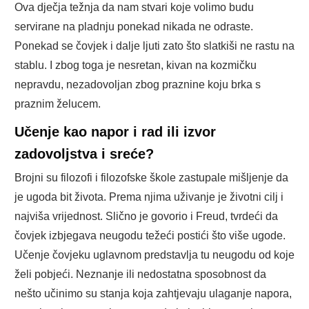
Ova dječja težnja da nam stvari koje volimo budu
servirane na pladnju ponekad nikada ne odraste.
Ponekad se čovjek i dalje ljuti zato što slatkiši ne rastu na
stablu. I zbog toga je nesretan, kivan na kozmičku
nepravdu, nezadovoljan zbog praznine koju brka s
praznim želucem.
Učenje kao napor i rad ili izvor
zadovoljstva i sreće?
Brojni su filozofi i filozofske škole zastupale mišljenje da
je ugoda bit života. Prema njima uživanje je životni cilj i
najviša vrijednost. Slično je govorio i Freud, tvrdeći da
čovjek izbjegava neugodu težeći postići što više ugode.
Učenje čovjeku uglavnom predstavlja tu neugodu od koje
želi pobjeći. Neznanje ili nedostatna sposobnost da
nešto učinimo su stanja koja zahtjevaju ulaganje napora,