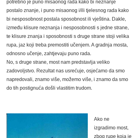
potrebno je puno misaonog rada kako bi neznanje
postalo znanje, i puno misaonog i/ili tjelesnog rada kako
bi nesposobnost postala sposobnost ili vještina. Dakle,
između klisure neznanja i nesposobnosti s jedne strane,
te klisure znanja i sposobnosti s druge strane stoji velika
rupa, jaz koji treba premostiti učenjem. A gradnja mosta,
odnosno učenje, zahtjevaju puno rada.
No, s druge strane, most nam predstavlja veliko
zadovoljstvo. Rezultat nas usrećuje, osjećamo da smo
napredovali, znamo više, možemo više, i znamo da smo
do tih postignuća došli vlastitim trudom.
Ako ne
izgradimo most,
zbog rupe koja je