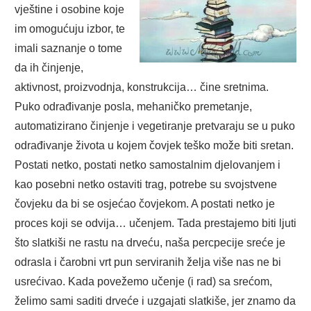
vještine i osobine koje
im omogućuju izbor, te
imali saznanje o tome
da ih činjenje,
aktivnost, proizvodnja, konstrukcija… čine sretnima.
Puko odrađivanje posla, mehaničko premetanje,
automatizirano činjenje i vegetiranje pretvaraju se u puko
odrađivanje života u kojem čovjek teško može biti sretan.
Postati netko, postati netko samostalnim djelovanjem i
kao posebni netko ostaviti trag, potrebe su svojstvene
čovjeku da bi se osjećao čovjekom. A postati netko je
proces koji se odvija… učenjem. Tada prestajemo biti ljuti
što slatkiši ne rastu na drveću, naša percpecije sreće je
odrasla i čarobni vrt pun serviranih želja više nas ne bi
usrećivao. Kada povežemo učenje (i rad) sa srećom,
želimo sami saditi drveće i uzgajati slatkiše, jer znamo da