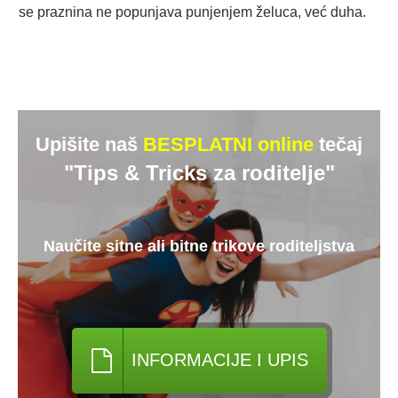
se praznina ne popunjava punjenjem želuca, već duha.
Upišite naš
BESPLATNI online
tečaj
"Tips & Tricks za roditelje"
Naučite sitne ali bitne trikove roditeljstva
INFORMACIJE I UPIS