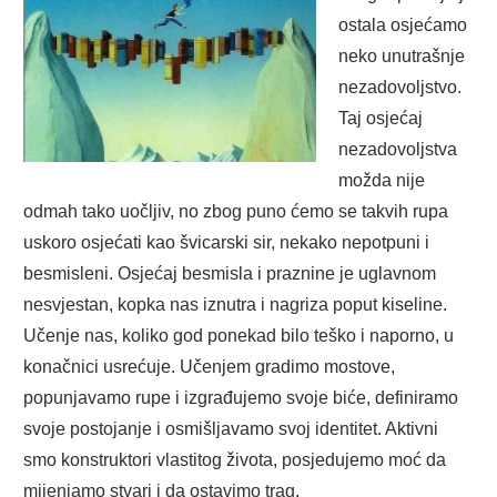
ostala osjećamo
neko unutrašnje
nezadovoljstvo.
Taj osjećaj
nezadovoljstva
možda nije
odmah tako uočljiv, no zbog puno ćemo se takvih rupa
uskoro osjećati kao švicarski sir, nekako nepotpuni i
besmisleni. Osjećaj besmisla i praznine je uglavnom
nesvjestan, kopka nas iznutra i nagriza poput kiseline.
Učenje nas, koliko god ponekad bilo teško i naporno, u
konačnici usrećuje. Učenjem gradimo mostove,
popunjavamo rupe i izgrađujemo svoje biće, definiramo
svoje postojanje i osmišljavamo svoj identitet. Aktivni
smo konstruktori vlastitog života, posjedujemo moć da
mijenjamo stvari i da ostavimo trag.