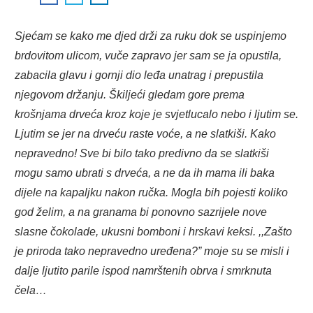
Sjećam se kako me djed drži za ruku dok se uspinjemo
brdovitom ulicom, vuče zapravo jer sam se ja opustila,
zabacila glavu i gornji dio leđa unatrag i prepustila
njegovom držanju. Škiljeći gledam gore prema
krošnjama drveća kroz koje je svjetlucalo nebo i ljutim se.
Ljutim se jer na drveću raste voće, a ne slatkiši. Kako
nepravedno! Sve bi bilo tako predivno da se slatkiši
mogu samo ubrati s drveća, a ne da ih mama ili baka
dijele na kapaljku nakon ručka. Mogla bih pojesti koliko
god želim, a na granama bi ponovno sazrijele nove
slasne čokolade, ukusni bomboni i hrskavi keksi. ,,Zašto
je priroda tako nepravedno uređena?” moje su se misli i
dalje ljutito parile ispod namrštenih obrva i smrknuta
čela…