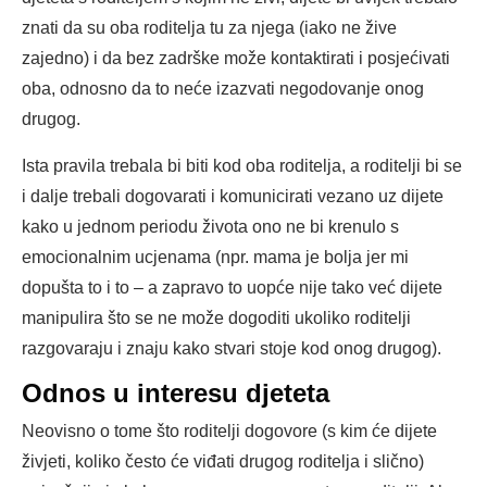
znati da su oba roditelja tu za njega (iako ne žive
zajedno) i da bez zadrške može kontaktirati i posjećivati
oba, odnosno da to neće izazvati negodovanje onog
drugog.
Ista pravila trebala bi biti kod oba roditelja, a roditelji bi se
i dalje trebali dogovarati i komunicirati vezano uz dijete
kako u jednom periodu života ono ne bi krenulo s
emocionalnim ucjenama (npr. mama je bolja jer mi
dopušta to i to – a zapravo to uopće nije tako već dijete
manipulira što se ne može dogoditi ukoliko roditelji
razgovaraju i znaju kako stvari stoje kod onog drugog).
Odnos u interesu djeteta
Neovisno o tome što roditelji dogovore (s kim će dijete
živjeti, koliko često će viđati drugog roditelja i slično)