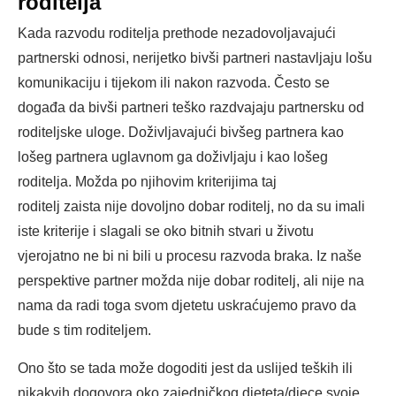
roditelja
Kada razvodu roditelja prethode nezadovoljavajući
partnerski odnosi, nerijetko bivši partneri nastavljaju lošu
komunikaciju i tijekom ili nakon razvoda. Često se
događa da bivši partneri teško razdvajaju partnersku od
roditeljske uloge. Doživljavajući bivšeg partnera kao
lošeg partnera uglavnom ga doživljaju i kao lošeg
roditelja. Možda po njihovim kriterijima taj
roditelj zaista nije dovoljno dobar roditelj, no da su imali
iste kriterije i slagali se oko bitnih stvari u životu
vjerojatno ne bi ni bili u procesu razvoda braka. Iz naše
perspektive partner možda nije dobar roditelj, ali nije na
nama da radi toga svom djetetu uskraćujemo pravo da
bude s tim roditeljem.
Ono što se tada može dogoditi jest da uslijed teških ili
nikakvih dogovora oko zajedničkog djeteta/djece svoje