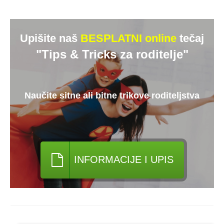
Upišite naš
BESPLATNI online
tečaj
"Tips & Tricks za roditelje"
Naučite sitne ali bitne trikove roditeljstva
INFORMACIJE I UPIS