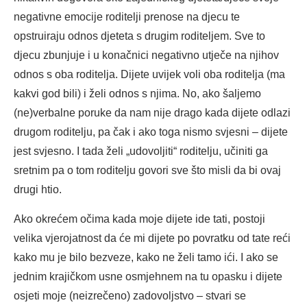
negativne emocije roditelji prenose na djecu te
opstruiraju odnos djeteta s drugim roditeljem. Sve to
djecu zbunjuje i u konačnici negativno utječe na njihov
odnos s oba roditelja. Dijete uvijek voli oba roditelja (ma
kakvi god bili) i želi odnos s njima. No, ako šaljemo
(ne)verbalne poruke da nam nije drago kada dijete odlazi
drugom roditelju, pa čak i ako toga nismo svjesni – dijete
jest svjesno. I tada želi „udovoljiti“ roditelju, učiniti ga
sretnim pa o tom roditelju govori sve što misli da bi ovaj
drugi htio.
Ako okrećem očima kada moje dijete ide tati, postoji
velika vjerojatnost da će mi dijete po povratku od tate reći
kako mu je bilo bezveze, kako ne želi tamo ići. I ako se
jednim krajičkom usne osmjehnem na tu opasku i dijete
osjeti moje (neizrečeno) zadovoljstvo – stvari se