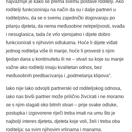
najvažnije je kako se prema svemu postave roditelji. Ako
roditelji funkcioniraju na način da su i dalje partneri u
roditeljstvu, da se o svemu zajednički dogovaraju po
pitanju djeteta, da nema međusobne netrpeljivosti, svađa
i nesuglasica, tada će vrlo vjerojatno i dijete dobro
funkcionirati s njihovim odlukama. Hoće li dijete viđati
jednog roditelja više ili manje, hoće li provesti s njim
tjedan dana u kontinuitetu ili ne – stvari su koje su manje
važne ako roditelji imaju kvalitetan odnos, bez
međusobnih predbacivanja i „podmetanja klipova“.
Iako nije lako odvojiti partnerski od roditeljskog odnosa,
iako nas bivši partner može prilično živcirati i ne moramo
se s njim slagati oko bitnih stvari – prije svake odluke,
postupka i izgovorene riječi treba imati na umu što je
najbolji interes djeteta, djeteta koje voli, želi i treba oba
roditelja: sa svim njihovim vrlinama i manama.