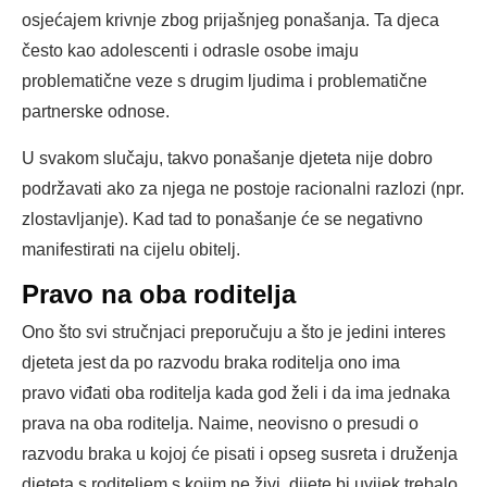
osjećajem krivnje zbog prijašnjeg ponašanja. Ta djeca
često kao adolescenti i odrasle osobe imaju
problematične veze s drugim ljudima i problematične
partnerske odnose.
U svakom slučaju, takvo ponašanje djeteta nije dobro
podržavati ako za njega ne postoje racionalni razlozi (npr.
zlostavljanje). Kad tad to ponašanje će se negativno
manifestirati na cijelu obitelj.
Pravo na oba roditelja
Ono što svi stručnjaci preporučuju a što je jedini interes
djeteta jest da po razvodu braka roditelja ono ima
pravo viđati oba roditelja kada god želi i da ima jednaka
prava na oba roditelja. Naime, neovisno o presudi o
razvodu braka u kojoj će pisati i opseg susreta i druženja
djeteta s roditeljem s kojim ne živi, dijete bi uvijek trebalo