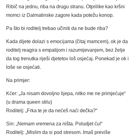
Ribič na jednu, riba na drugu stranu. Otprilike kao kršni
momci iz Dalmatinske zagore kada potežu konop.
Pa što bi roditelj trebao učiniti da ne bude riba?
Kada dijete dolazi s emocijama (čitaj mamcem), ok je da
roditelj reagira s empatijom i razumijevanjem, bez želje
da tog trenutka riješi djetetov loš osjećaj. Ponekad je ok i
loše se osjećati.
Na primjer:
Kćer: „Ja nisam dovoljno lijepa, nitko me ne primjećuje“
(u drama queen stilu)
Roditelj: „Frka te je da nećeš naći dečka?“
Sin: „Nemam vremena za ništa. Poludjet ću!“
Roditelj: „Mislim da si pod stresom. Imaš previše