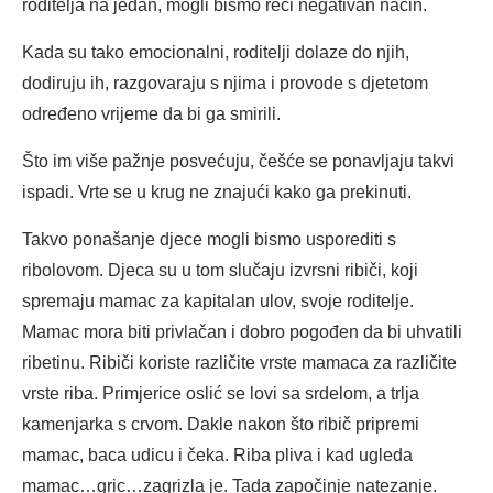
roditelja na jedan, mogli bismo reći negativan način.
Kada su tako emocionalni, roditelji dolaze do njih,
dodiruju ih, razgovaraju s njima i provode s djetetom
određeno vrijeme da bi ga smirili.
Što im više pažnje posvećuju, češće se ponavljaju takvi
ispadi. Vrte se u krug ne znajući kako ga prekinuti.
Takvo ponašanje djece mogli bismo usporediti s
ribolovom. Djeca su u tom slučaju izvrsni ribiči, koji
spremaju mamac za kapitalan ulov, svoje roditelje.
Mamac mora biti privlačan i dobro pogođen da bi uhvatili
ribetinu. Ribiči koriste različite vrste mamaca za različite
vrste riba. Primjerice oslić se lovi sa srdelom, a trlja
kamenjarka s crvom. Dakle nakon što ribič pripremi
mamac, baca udicu i čeka. Riba pliva i kad ugleda
mamac…gric…zagrizla je. Tada započinje natezanje.