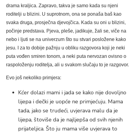
drama kraljica. Zapravo, takva je samo kada su njeni
roditelji u blizini. U suprotnom, ona se ponaša baš kao
svaka druga, prosječna djevojčica. Kada su oni u blizini,
počinje predstava. Pjeva, pleše, jadikuje, žali se, viče na
nebo i ljuti se na univerzum što su stvari posložene kako
jesu. I za to dobije pažnju u obliku razgovora koji je neki
puta vođen smiren tonom, a neki puta nervozan ovisno o
raspoloženju roditelja, ali u svakom slučaju to je razgovor.
Evo još nekoliko primjera:
Kćer dolazi mami i jada se kako nije dovoljno
lijepa i dečki je uopće ne primjećuju. Mama
tada, jako se trudeći, uvjerava malu da je
lijepa, štoviše da je najljepša od svih njenih
prijateljica. Što ju mama više uvjerava to