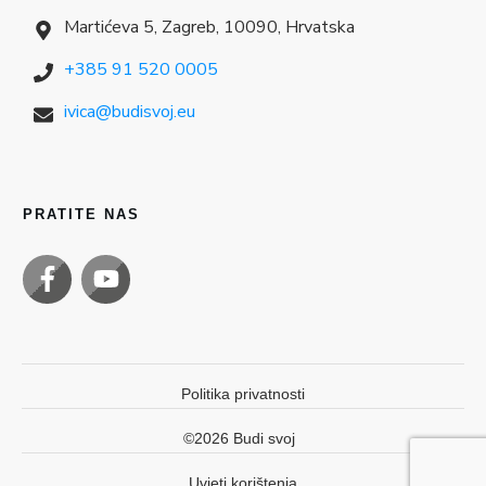
Martićeva 5, Zagreb, 10090, Hrvatska
+385 91 520 0005
ivica@budisvoj.eu
PRATITE NAS
Politika privatnosti
©
2026
Budi svoj
Uvjeti korištenja