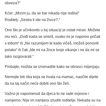
obveza?“
Kćer: „Mrzim ju, da se bar nikada nije rodila!“
Roditelj: „Sestra ti ide na živce?.“
Ono što je učinkovito u toj situaciji je ostati miran. Možete
mu reći. „Dođi kada se smiriš, ovako mi je naporno pričati
s tobom“ ili „Ne razumijem te kada vičeš, možeš ponoviti
polako“ ili čak „Ide mi na živce tvoje vikanje i ne da mi se
tako razgovarati.“
Probajte, možda se iznenadite kako se obrasci mijenjaju.
Nemojte biti riba koja se hvata na mamac, naučite dijete
da na taj način neće dobiti ono što želi.
Važno je napomenuti da djeca to ne rade svjesno i
namjerno. Nije im namjera izluditi roditelje. Nekada su na