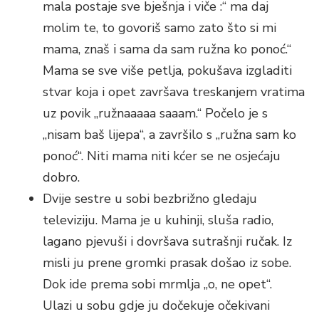
mala postaje sve bješnja i viče :“ ma daj
molim te, to govoriš samo zato što si mi
mama, znaš i sama da sam ružna ko ponoć.“
Mama se sve više petlja, pokušava izgladiti
stvar koja i opet završava treskanjem vratima
uz povik „ružnaaaaa saaam.“ Počelo je s
„nisam baš lijepa“, a završilo s „ružna sam ko
ponoć“. Niti mama niti kćer se ne osjećaju
dobro.
Dvije sestre u sobi bezbrižno gledaju
televiziju. Mama je u kuhinji, sluša radio,
lagano pjevuši i dovršava sutrašnji ručak. Iz
misli ju prene gromki prasak došao iz sobe.
Dok ide prema sobi mrmlja „o, ne opet“.
Ulazi u sobu gdje ju dočekuje očekivani