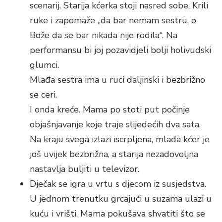
scenarij. Starija kćerka stoji nasred sobe. Krili
ruke i zapomaže „da bar nemam sestru, o
Bože da se bar nikada nije rodila“. Na
performansu bi joj pozavidjeli bolji holivudski
glumci.
Mlađa sestra ima u ruci daljinski i bezbrižno
se ceri.
I onda kreće. Mama po stoti put počinje
objašnjavanje koje traje slijedećih dva sata.
Na kraju svega izlazi iscrpljena, mlađa kćer je
još uvijek bezbrižna, a starija nezadovoljna
nastavlja buljiti u televizor.
Dječak se igra u vrtu s djecom iz susjedstva.
U jednom trenutku grcajući u suzama ulazi u
kuću i vrišti. Mama pokušava shvatiti što se