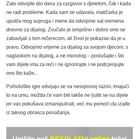
Zato odvojite dio dana za razgovor s djetetom, čak i kada
ne radi probleme. Kada sam se udavala, matičarka je
uputila mog supruga i mene da odvojimo sat vremena
dnevno za dijalog. Zvučalo je smiješno i dobro smo se
zabavljali s tom rečenicom, ali život je pokazao da je u
pravu. Odvojimo vrijeme za dijalog sa svojom djecom, s
naglaskom na dijalog, a ne monolog – poslušajte i što
vam dijete ima za reći i ne ignorirajte i ne podcjenjujte
ono što kaže..
Psihološke igre odvijaju se na nesvjesnoj razini. Imajući
to na umu, možda će vam biti lakše ne ljutiti se na dijete
jer vas pokušava izmanipulirati, već mu pomoći da izađe
iz takvog obrasca ponašanja.
Upišite naš
BESPLATNI online
tečaj