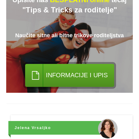
"Tips & Tricks za roditelje"
Naučite sitne ali bitne trikove roditeljstva
INFORMACIJE I UPIS
Jelena Vrsaljko